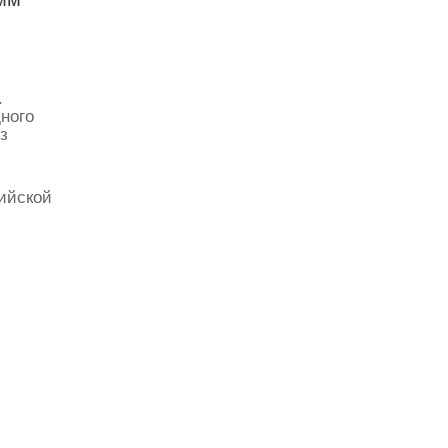
.
ного
з
ийской