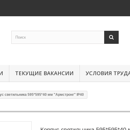
И
ТЕКУЩИЕ ВАКАНСИИ
УСЛОВИЯ ТРУД
ус светильника 595*595*40 мм "Армстронг" IP40
Корпус светильника 595*595*40